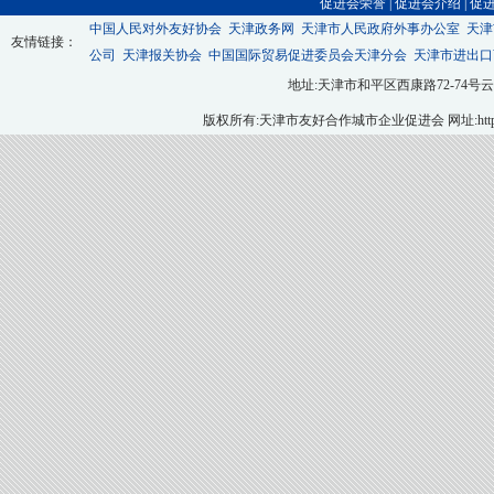
促进会荣誉
|
促进会介绍
|
促
中国人民对外友好协会
天津政务网
天津市人民政府外事办公室
天津
友情链接：
公司
天津报关协会
中国国际贸易促进委员会天津分会
天津市进出口
地址:天津市和平区西康路72-74号云翔大厦九层
版权所有:天津市友好合作城市企业促进会 网址:http://ww