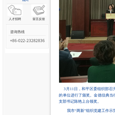
顾问
人才招聘
留言反馈
3
月
11
日，和平区委组织部召开
的单位进行了颁奖。金德信典当
支部书记陈艳上台领奖。
我市“两新”组织党建工作