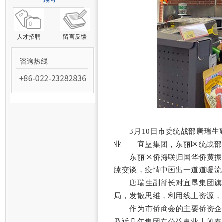
顾问
人才招聘
留言反馈
3
月10日市委统战部唐瑞
业——宜垦集团，东丽区统战部
东丽区侨海联归国华侨黄振
膝交谈，疫情中画出一道道暖流
唐瑞生副部长对宜垦集团旗
局，发散思维，利用线上资源，
作为市侨商会的主要侨资企
及近几年集团在公益事业上的奉