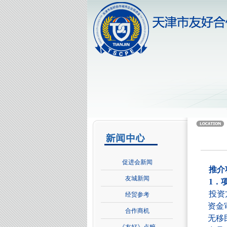
促进会新闻
推介
友城新闻
1
．
投资
经贸参考
资金
合作商机
无移