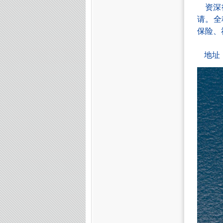
资深
请。全
保险、
地址