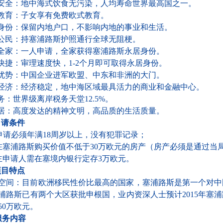
安全：地中海式饮食无污染，人均寿命世界最高国之一。
教育：子女享有免费欧式教育。
身份：保留内地户口，不影响内地的事业和生活。
公民：持塞浦路斯护照通行全球无阻梗。
全家：一人申请，全家获得塞浦路斯永居身份。
快捷：审理速度快，1-2个月即可取得永居身份。
优势：中国企业进军欧盟、中东和非洲的大门。
经济：经济稳定，地中海区域最具活力的商业和金融中心。
务：世界级离岸税务天堂12.5%。
居：高度发达的精神文明，高品质的生活质量。
申请条件
申请必须年满18周岁以上，没有犯罪记录；
在塞浦路斯购买价值不低于30万欧元的房产（房产必须是通过当
主申请人需在塞境内银行定存3万欧元。
项目特点
空间：目前欧洲移民性价比最高的国家，塞浦路斯是第一个对中
浦路斯已有两个大区获批申根国，业内资深人士预计2015年塞
50万欧元。
服务内容