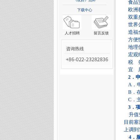
《友好》点粹
食品
欧洲
下载中心
双重
世界
造福
人才招聘
留言反馈
方便
地理
宏观
税 
宜 
2
．
A．
B．
C．
3
．
升值
目前塞
上调到
4
．