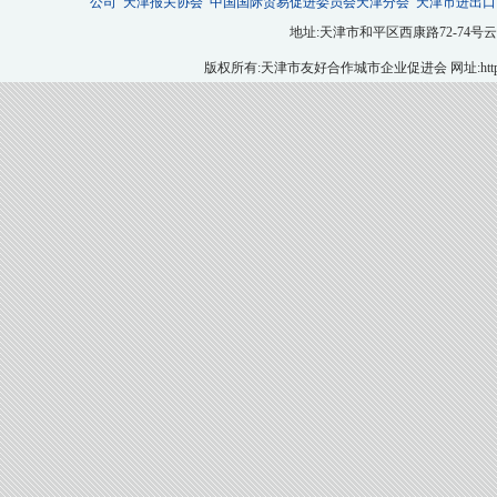
公司
天津报关协会
中国国际贸易促进委员会天津分会
天津市进出口
地址:天津市和平区西康路72-74号云翔大厦九层
版权所有:天津市友好合作城市企业促进会 网址:http://ww