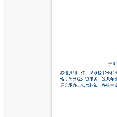
于世
感谢胜利
主任
、温刚
秘书长和
输，为
外经
外贸服务
，
这几年
展会
承办上
献言献策，多提宝