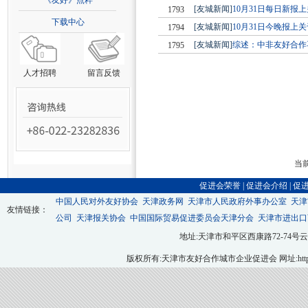
《友好》点粹
[友城新闻]
10月31日每日新
1793
下载中心
[友城新闻]
10月31日今晚报上
1794
[友城新闻]
综述：中非友好合作
1795
人才招聘
留言反馈
当前
促进会荣誉
|
促进会介绍
|
促
中国人民对外友好协会
天津政务网
天津市人民政府外事办公室
天津
友情链接：
公司
天津报关协会
中国国际贸易促进委员会天津分会
天津市进出口
地址:天津市和平区西康路72-74号云翔大厦九层
版权所有:天津市友好合作城市企业促进会 网址:http://ww